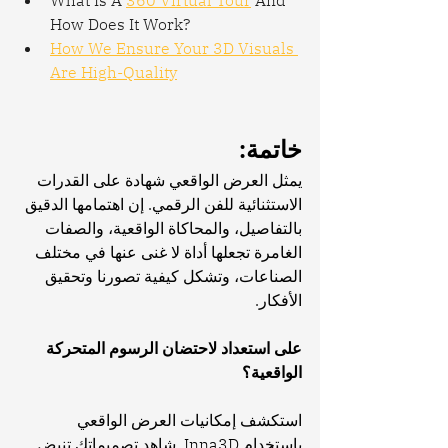
What Is A 
360 Virtual Tour
 And 
How Does It Work?
How We Ensure Your 3D Visuals 
Are High-Quality
خاتمة:
يمثل العرض الواقعي شهادة على القدرات 
الاستثنائية للفن الرقمي. إن اهتمامها الدقيق 
بالتفاصيل، والمحاكاة الواقعية، والصفات 
الغامرة تجعلها أداة لا غنى عنها في مختلف 
الصناعات، وتشكل كيفية تصورنا وتحقيق 
الأفكار.
على استعداد لاحتضان الرسوم المتحركة 
الواقعية؟
استكشف إمكانيات العرض الواقعي 
باستخدام Inna3D. شاهد تصميماتك تنبض 